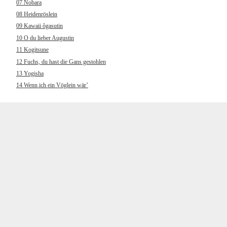
07 Nobara
08 Heidenröslein
09 Kawaii ôgasutin
10 O du lieber Augustin
11 Kogitsune
12 Fuchs, du hast die Gans gestohlen
13 Yogisha
14 Wenn ich ein Vöglein wär’
15 Wakare
16 Muss i denn, muss i denn
17 Chôchô
18 Hänschen klein ging allein
19 Kokyô’o hanaruru uta
20 Wenn ich an den letzten Abend
gedenk
21 Yamano gochisô
22 Und jetzt gehn ma zum
Petersbrünndele
23 Kuchibue fuite
24 Horch, was kommt von draußen rein