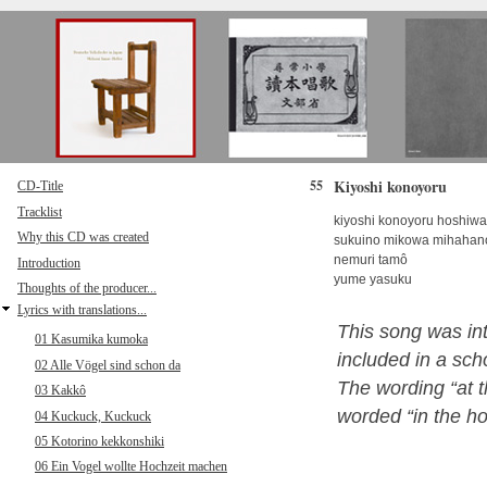
Direkt zum Inhalt
Kiyoshi konoyoru
55
CD-Title
Tracklist
kiyoshi konoyoru hoshiwa 
Why this CD was created
sukuino mikowa mihahan
nemuri tamô
Introduction
yume yasuku
Thoughts of the producer...
Lyrics with translations...
This song was in
01 Kasumika kumoka
included in a sch
02 Alle Vögel sind schon da
The wording “at t
03 Kakkô
worded “in the ho
04 Kuckuck, Kuckuck
05 Kotorino kekkonshiki
06 Ein Vogel wollte Hochzeit machen