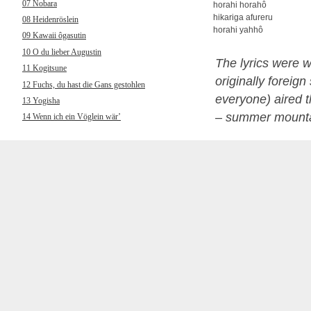
07 Nobara
horahi horahô
hikariga afureru
08 Heidenröslein
horahi yahhô
09 Kawaii ôgasutin
10 O du lieber Augustin
The lyrics were 
11 Kogitsune
originally forei
12 Fuchs, du hast die Gans gestohlen
everyone) aired t
13 Yogisha
– summer mountai
14 Wenn ich ein Vöglein wär’
15 Wakare
16 Muss i denn, muss i denn
17 Chôchô
18 Hänschen klein ging allein
19 Kokyô’o hanaruru uta
20 Wenn ich an den letzten Abend
gedenk
21 Yamano gochisô
22 Und jetzt gehn ma zum
Petersbrünndele
23 Kuchibue fuite
24 Horch, was kommt von draußen rein