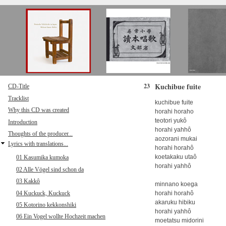
Direkt zum Inhalt
Kuchibue fuite
23
CD-Title
Tracklist
kuchibue fuite
Why this CD was created
horahi horaho
teotori yukô
Introduction
horahi yahhô
Thoughts of the producer...
aozorani mukai
Lyrics with translations...
horahi horahô
koetakaku utaô
01 Kasumika kumoka
horahi yahhô
02 Alle Vögel sind schon da
03 Kakkô
minnano koega
04 Kuckuck, Kuckuck
horahi horahô
akaruku hibiku
05 Kotorino kekkonshiki
horahi yahhô
06 Ein Vogel wollte Hochzeit machen
moetatsu midorini