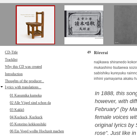
Direkt zum Inhalt
Rôrerai
49
CD-Title
Tracklist
najikawa shiranedo kokor
Why this CD was created
mukashino tsutaewa sozo
sabishiku kureyuku rainn
Introduction
irihini yamayama akaku h
Thoughts of the producer...
Lyrics with translations...
In 1888, this song
01 Kasumika kumoka
however, with diff
02 Alle Vögel sind schon da
February” (by Mak
03 Kakkô
female voices wit
04 Kuckuck, Kuckuck
05 Kotorino kekkonshiki
original lyrics b
06 Ein Vogel wollte Hochzeit machen
rose”. Just like 