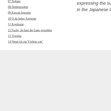
07 Nobara
expressing the su
08 Heidenröslein
in the Japanese l
09 Kawaii ôgasutin
10 O du lieber Augustin
11 Kogitsune
12 Fuchs, du hast die Gans gestohlen
13 Yogisha
14 Wenn ich ein Vöglein wär’
15 Wakare
16 Muss i denn, muss i denn
17 Chôchô
18 Hänschen klein ging allein
19 Kokyô’o hanaruru uta
20 Wenn ich an den letzten Abend
gedenk
21 Yamano gochisô
22 Und jetzt gehn ma zum
Petersbrünndele
23 Kuchibue fuite
24 Horch, was kommt von draußen rein