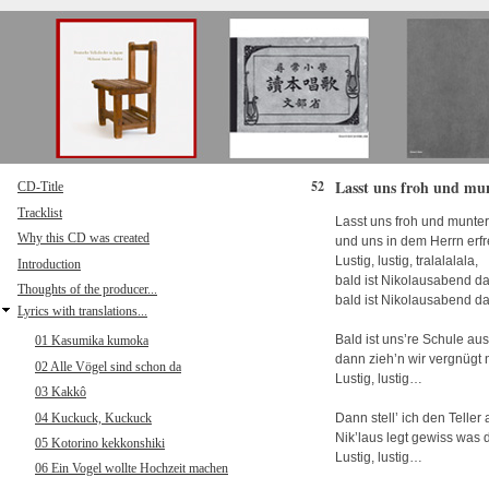
Direkt zum Inhalt
Lasst uns froh und mun
52
CD-Title
Tracklist
Lasst uns froh und munter
Why this CD was created
und uns in dem Herrn erfr
Lustig, lustig, tralalalala,
Introduction
bald ist Nikolausabend da
Thoughts of the producer...
bald ist Nikolausabend da
Lyrics with translations...
Bald ist uns’re Schule aus
01 Kasumika kumoka
dann zieh’n wir vergnügt
02 Alle Vögel sind schon da
Lustig, lustig…
03 Kakkô
04 Kuckuck, Kuckuck
Dann stell’ ich den Teller 
Nik’laus legt gewiss was d
05 Kotorino kekkonshiki
Lustig, lustig…
06 Ein Vogel wollte Hochzeit machen