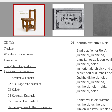
Direkt zum Inhalt
Studio auf einer Reis’
34
CD-Title
Tracklist
Studio auf einer Reis’,
Why this CD was created
juchheidi, juchheida,
ganz famos zu leben weiß
Introduction
juchheidi, heida.
Thoughts of the producer...
Immerfort durch dick und
Lyrics with translations...
schlendert er durchs Lebe
Juchheidi, heidi, heida,
01 Kasumika kumoka
juchheidi, juchheida,
02 Alle Vögel sind schon da
juchheidi, heidi, heida,
03 Kakkô
juchheidi, heida!
04 Kuckuck, Kuckuck
Kehr’n wir in ein Wirtshau
05 Kotorino kekkonshiki
juchheidi, juchheida,
06 Ein Vogel wollte Hochzeit machen
trinken wir stets Bier statt