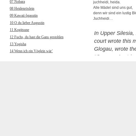
07 Nobara
juchheidi, heida.
Alle Mädel sind uns gut,
08 Heidenröslein
denn wir sind ein lustig Bl
09 Kawaii ôgasutin
Juchheidi…
10 O du lieber Augustin
11 Kogitsune
In Upper Silesia,
12 Fuchs, du hast die Gans gestohlen
court wrote this
13 Yogisha
Glogau, wrote the
14 Wenn ich ein Vöglein wär’
“German-Austrian 
15 Wakare
(students) did no
16 Muss i denn, muss i denn
cheaper beer inste
17 Chôchô
18 Hänschen klein ging allein
know how to live 
19 Kokyô’o hanaruru uta
20 Wenn ich an den letzten Abend
gedenk
21 Yamano gochisô
22 Und jetzt gehn ma zum
Petersbrünndele
23 Kuchibue fuite
24 Horch, was kommt von draußen rein