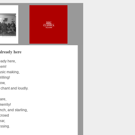
already here
ready here,
them!
usic making,
rilling!
now,
 chant and loudly.
are,
errily!
inch, and starling,
 crowd
ear,
essing.