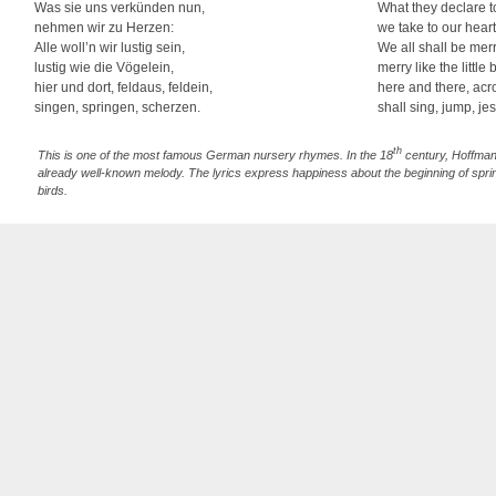
Was sie uns verkünden nun,
What they declare t
nehmen wir zu Herzen:
we take to our heart
Alle woll’n wir lustig sein,
We all shall be merr
lustig wie die Vögelein,
merry like the little 
hier und dort, feldaus, feldein,
here and there, acro
singen, springen, scherzen.
shall sing, jump, jes
th
This is one of the most famous German nursery rhymes. In the 18
century, Hoffmann
already well-known melody. The lyrics express happiness about the beginning of sprin
birds.