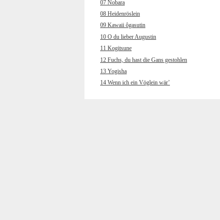
07 Nobara
08 Heidenröslein
09 Kawaii ôgasutin
10 O du lieber Augustin
11 Kogitsune
12 Fuchs, du hast die Gans gestohlen
13 Yogisha
14 Wenn ich ein Vöglein wär’
15 Wakare
16 Muss i denn, muss i denn
17 Chôchô
18 Hänschen klein ging allein
19 Kokyô’o hanaruru uta
20 Wenn ich an den letzten Abend
gedenk
21 Yamano gochisô
22 Und jetzt gehn ma zum
Petersbrünndele
23 Kuchibue fuite
24 Horch, was kommt von draußen rein