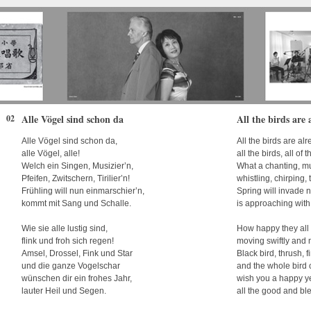
Alle Vögel sind schon da
All the birds are 
02
Alle Vögel sind schon da,
All the birds are al
alle Vögel, alle!
all the birds, all of 
Welch ein Singen, Musizier’n,
What a chanting, m
Pfeifen, Zwitschern, Tirilier’n!
whistling, chirping, t
Frühling will nun einmarschier’n,
Spring will invade 
kommt mit Sang und Schalle.
is approaching with
Wie sie alle lustig sind,
How happy they all 
flink und froh sich regen!
moving swiftly and m
Amsel, Drossel, Fink und Star
Black bird, thrush, f
und die ganze Vogelschar
and the whole bird
wünschen dir ein frohes Jahr,
wish you a happy y
lauter Heil und Segen.
all the good and bl