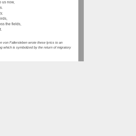
o us now,
s.
y,
birds,
ss the fields,
t.
 von Fallersleben wrote these lyrics to an
g which is symbolized by the return of migratory