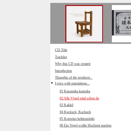
Direkt zum Inhalt
CD-Title
Tracklist
Why this CD was created
Introduction
Thoughts of the producer...
Lyrics with translations...
01 Kasumika kumoka
02 Alle Vögel sind schon da
03 Kakkô
04 Kuckuck, Kuckuck
05 Kotorino kekkonshiki
06 Ein Vogel wollte Hochzeit machen